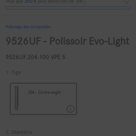
Plus que
200
€
pour bénéficier de
-5%
!
Polissage des composites
9526UF - Polissoir Evo-Light
9526UF.204.100 VPE 5
1. Tige
204 - Contre-angle
Contre-angle (CA) Ø 2,34mm
2. Diamètre