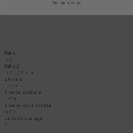
Pas maintenant
composites en 2 étapes - 4546
Taille
100
Taille Ø
100 1/10 mm
L en mm
1,0 mm
Vitesse maximale
15000
Vitesse recommandée
6000
Unité d'emballage
5