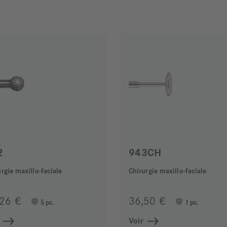
2
943CH
rgie maxillo-faciale
Chirurgie maxillo-faciale
,26 €
36,50 €
5 pc.
1 pc.
Voir