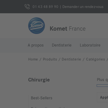
01 43 48 89 90
| Demander un rendez-vous
A propos
Dentisterie
Laboratoire
Home
/
Produits
/
Dentisterie
/
Catégories
Chirurgie
Plus 
Appl
Best-Sellers