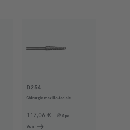
D254
Chirurgie maxillo-faciale
117,06 €
5 pc.
Voir