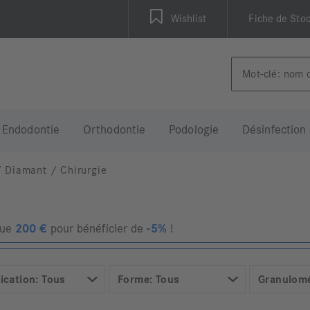
Wishlist
Fiche de Sto
Endodontie
Orthodontie
Podologie
Désinfection
/
Diamant
/
Chirurgie
que
200
€
pour bénéficier de
-5%
!
ication: Tous
Forme: Tous
Granulomé