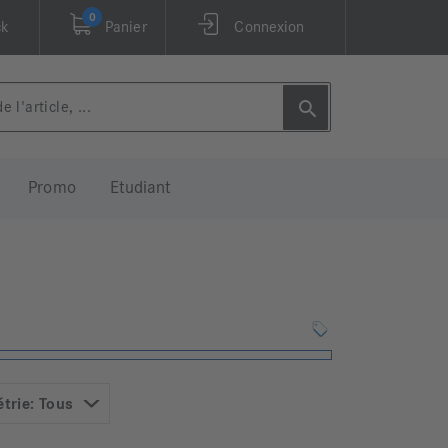
0
ck
Panier
Connexion
Promo
Etudiant
trie: Tous