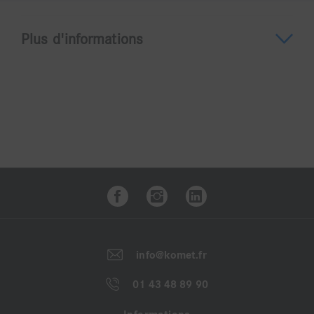
Plus d'informations
A propos du 4180
Ce coffret contient les références :
6889. 314. 010
8889. 314. 010
6883. 314. 010
888. 314. 012
868. 314. 012
6856. 314. 016
info@komet.fr
8856. 314. 016
6856. 314. 018
01 43 48 89 90
8856. 314. 018
6847KR. 314. 016