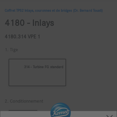
Coffret TPS2 Inlays, couronnes et de bridges (Dr. Bernard Touati)
4180 - Inlays
4180.314 VPE 1
1. Tige
314 - Turbine FG standard
2. Conditionnement
A l'unité