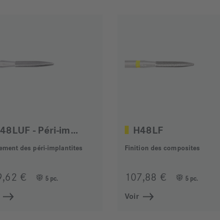
H48LUF - Péri-implantites
H48LF
tement des péri-implantites
Finition des composites
9,62 €
107,88 €
5 pc.
5 pc.
Voir