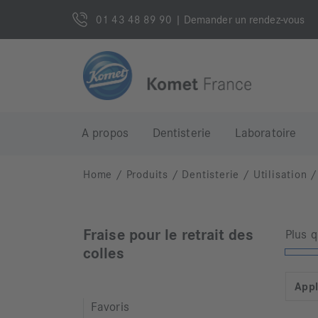
01 43 48 89 90
| Demander un rendez-vous
A propos
Dentisterie
Laboratoire
Home
/
Produits
/
Dentisterie
/
Utilisation
/
Fraise pour le retrait des
Plus 
colles
Appl
Favoris