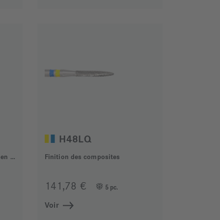
H48LQ
chirurgie maxillo-faciale, mise en forme des obturations
Finition des composites
141,78 €
5 pc.
Voir