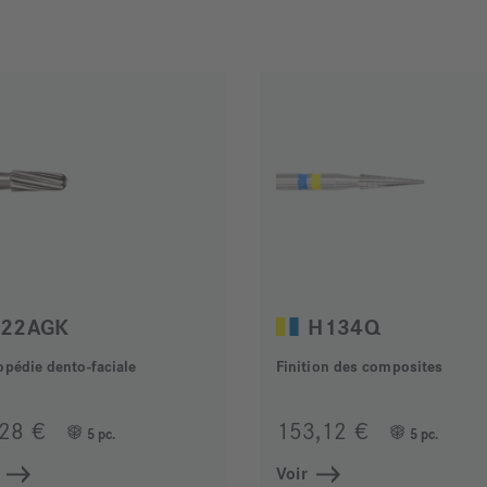
22AGK
H134Q
opédie dento-faciale
Finition des composites
,28 €
153,12 €
5 pc.
5 pc.
Voir