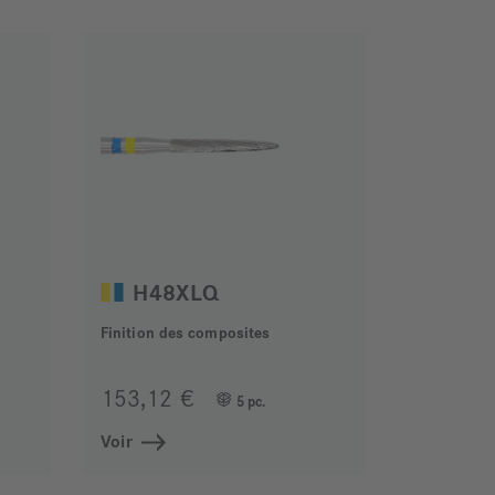
H48XLQ
Finition des composites
153,12 €
5 pc.
Voir