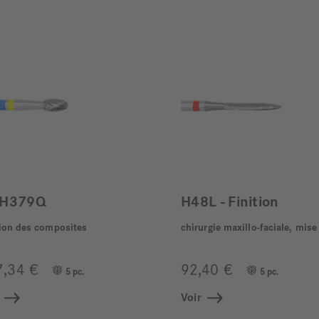
H379Q
H48L - Finition
tion des composites
7,34 €
92,40 €
5 pc.
5 pc.
Voir