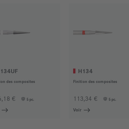
134UF
H134
tion des composites
Finition des composites
6,18 €
113,34 €
5 pc.
5 pc.
Voir