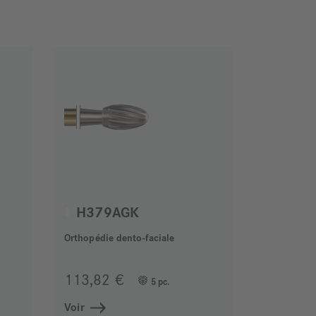
H379AGK
Orthopédie dento-faciale
113,82 €
5 pc.
Voir